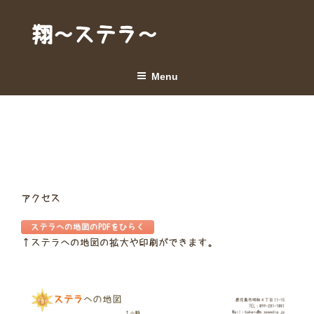
Skip
to
翔～ステラ～
content
Menu
アクセス
ステラへの地図のPDFをひらく
↑ステラへの地図の拡大や印刷ができます。