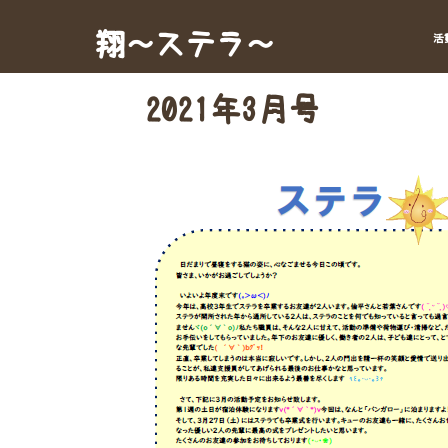
Skip
to
翔～ステラ～
活
content
2021年3月号