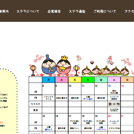
動案内
ステラについて
企業理念
ステラ通信
ご利用について
アク