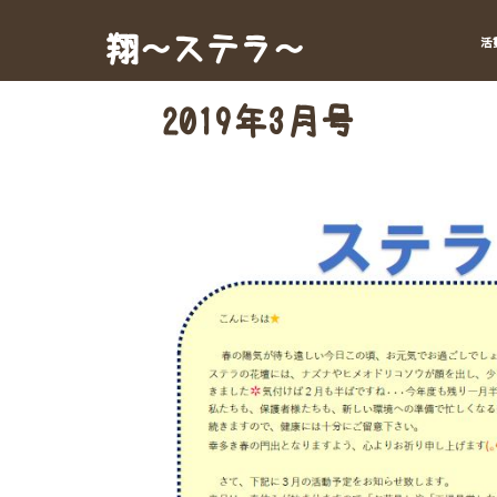
Skip
to
翔～ステラ～
活
content
2019年3月号