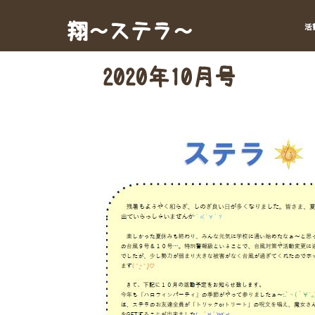
Skip
to
翔～ステラ～
活
content
2020年10月号