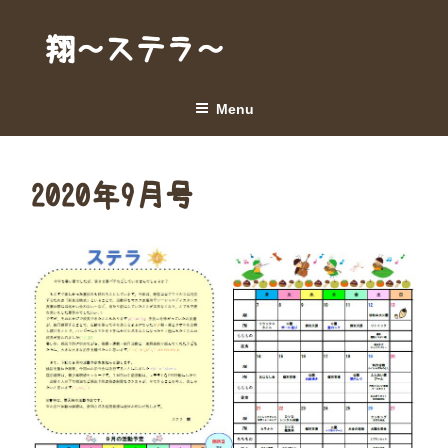
Skip
to
翔～ステラ～
content
Menu
2020年9月号