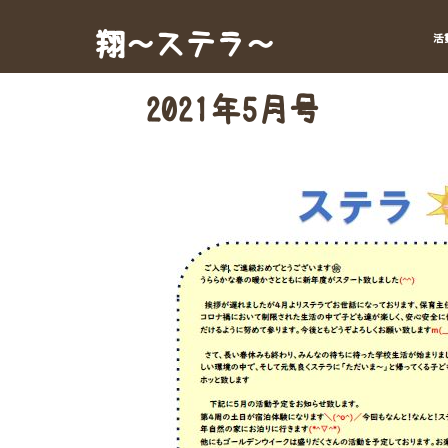
Skip
to
翔～ステラ～
活
content
2021年5月号