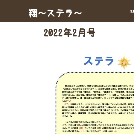
Skip
to
翔～ステラ～
活
content
2022年2月号