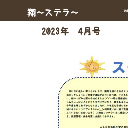
Skip
to
翔～ステラ～
活
content
2023年 4月号