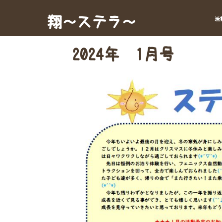
Skip
to
翔～ステラ～
活
content
2024年 1月号