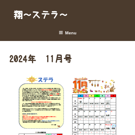
Skip
to
翔～ステラ～
content
Menu
2024年 11月号