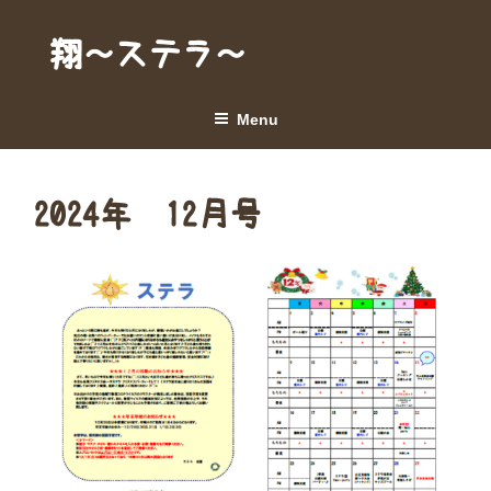
Skip
to
翔～ステラ～
content
Menu
2024年 12月号