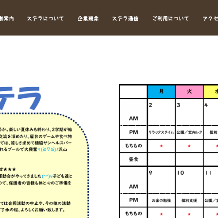
動案内
ステラについて
企業理念
ステラ通信
ご利用について
アク