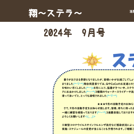
Skip
to
翔～ステラ～
活
content
2024年 9月号