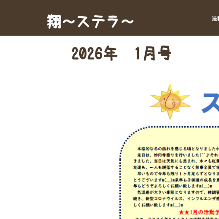
Skip
to
翔～ステラ～
活
content
2026年 1月号