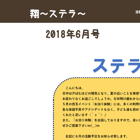
Skip
to
翔～ステラ～
活
content
2018年6月号