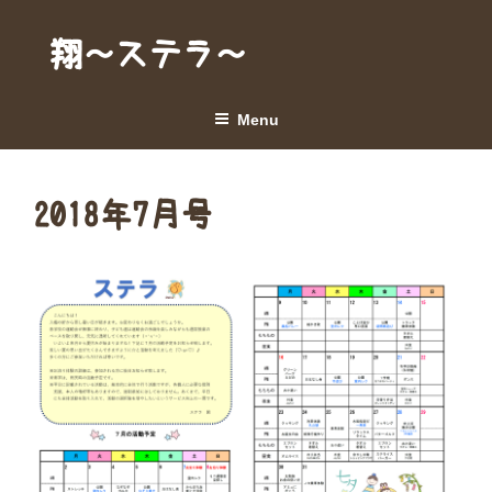
Skip
to
翔～ステラ～
content
Menu
2018年7月号