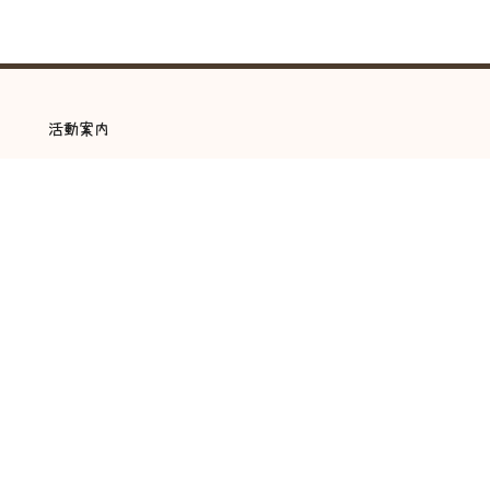
活動案内
ステラについて
企業理念
ステラ通信
ご利用について
アクセス
スタッフ募集