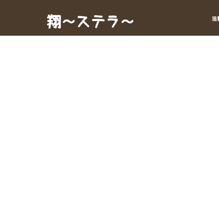
Skip
to
翔～ステラ～
活
content