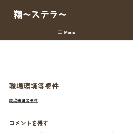
Skip
to
翔～ステラ～
content
Menu
職場環境等要件
職場環境等要件
コメントを残す