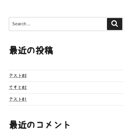
ナ
ビ
Search
Search
ゲ
for:
ー
最近の投稿
シ
ョ
ン
テスト03
てすと02
テスト01
最近のコメント