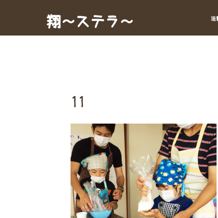
Skip
to
翔～ステラ～
活
content
11