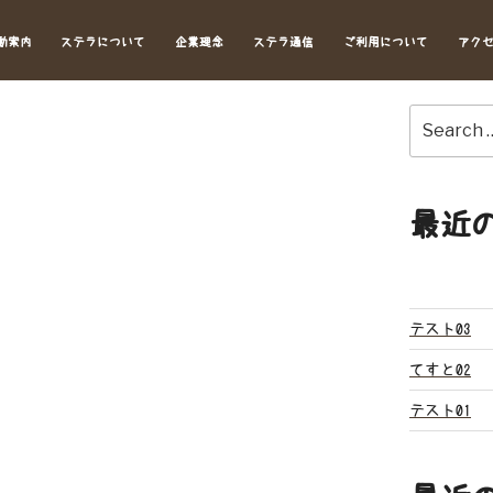
動案内
ステラについて
企業理念
ステラ通信
ご利用について
アク
Search
for:
最近
テスト03
てすと02
テスト01