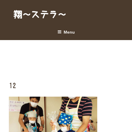
Skip
to
翔～ステラ～
content
Menu
12