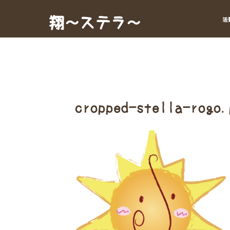
Skip
to
翔～ステラ～
活
content
cropped-stella-rogo.