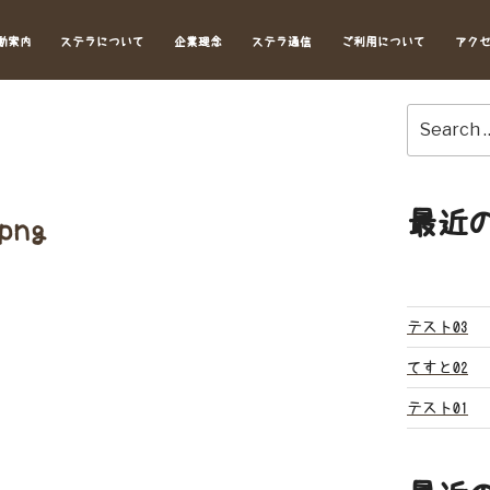
動案内
ステラについて
企業理念
ステラ通信
ご利用について
アク
Search
for:
最近
png
テスト03
てすと02
テスト01