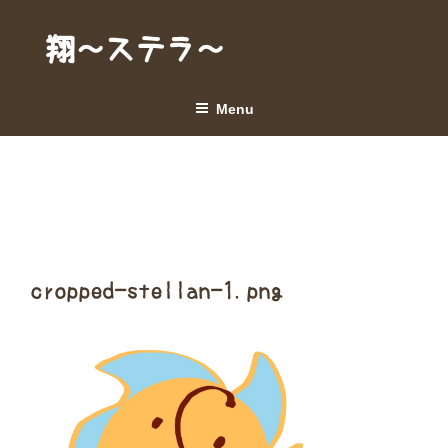
Skip
to
翔～ステラ～
content
Menu
cropped-stellan-1.png