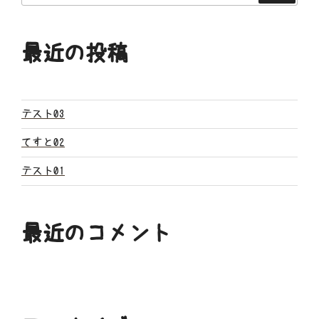
ー
最近の投稿
シ
ョ
ン
テスト03
てすと02
テスト01
最近のコメント