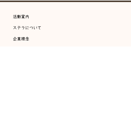
活動案内
ステラについて
企業理念
ステラ通信
ご利用について
アクセス
スタッフ募集
会社概要
アンケート・自己評価
©
2018 放課後等デイサービス 翔～ステラ～ All rights reserved.