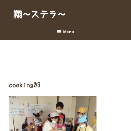
Skip
to
翔～ステラ～
content
Menu
cooking03