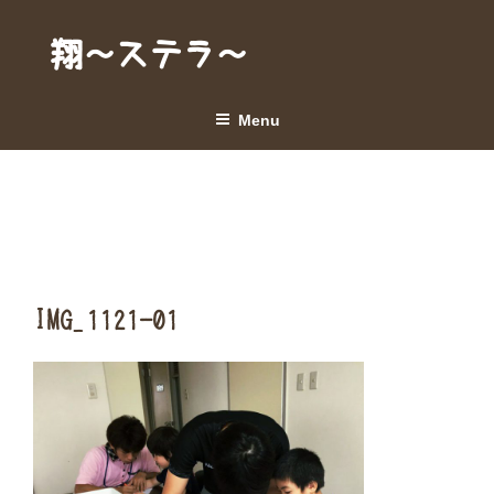
Skip
to
翔～ステラ～
content
Menu
IMG_1121-01