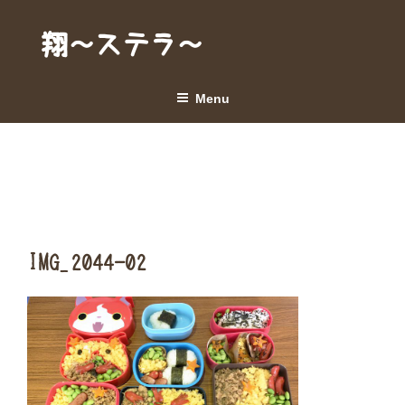
Skip
to
翔～ステラ～
content
Menu
IMG_2044-02