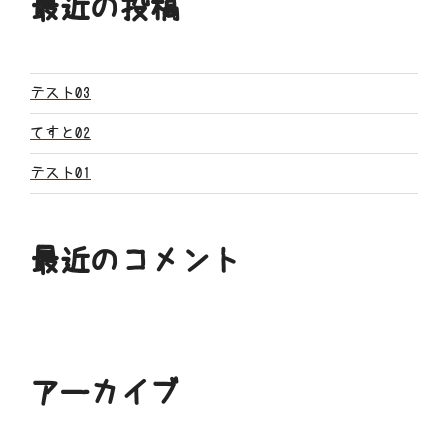
最近の投稿
シ
ョ
ン
テスト03
てすと02
テスト01
最近のコメント
アーカイブ