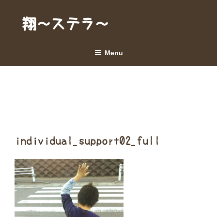
Skip
to
翔～ステラ～
content
Menu
individual_support02_full