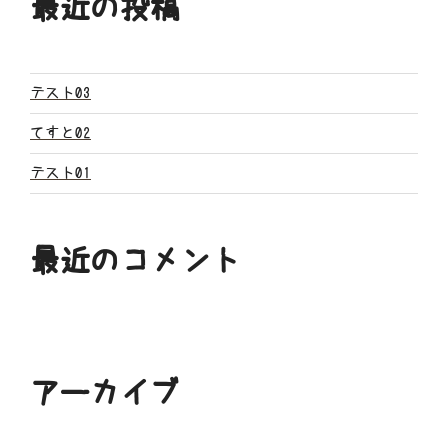
最近の投稿
シ
ョ
ン
テスト03
てすと02
テスト01
最近のコメント
アーカイブ