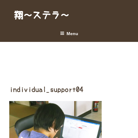
Skip
to
翔～ステラ～
content
Menu
individual_support04