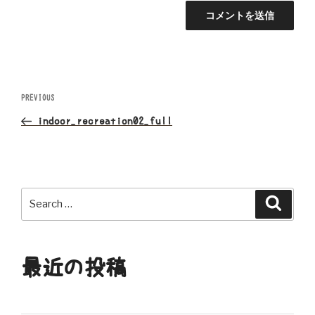
投
Previous
PREVIOUS
Post
稿
indoor_recreation02_full
ナ
ビ
Search
Search
ゲ
for:
ー
最近の投稿
シ
ョ