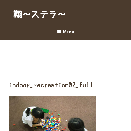
Skip
to
翔～ステラ～
content
Menu
indoor_recreation02_full