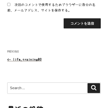
次回のコメントで使用するためブラウザーに自分の名
前、メールアドレス、サイトを保存する。
投
Previous
PREVIOUS
Post
稿
life_training03
ナ
ビ
Search
Search
ゲ
for:
ー