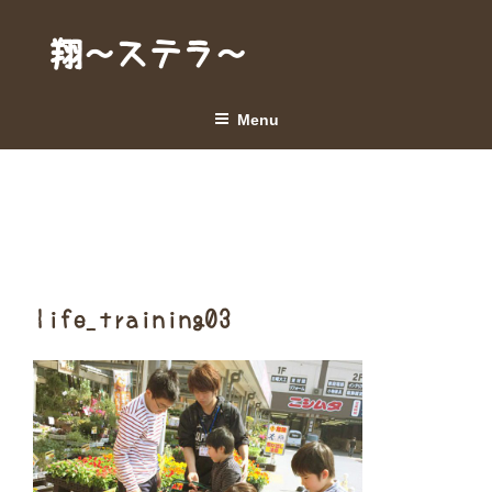
Skip
to
翔～ステラ～
content
Menu
life_training03