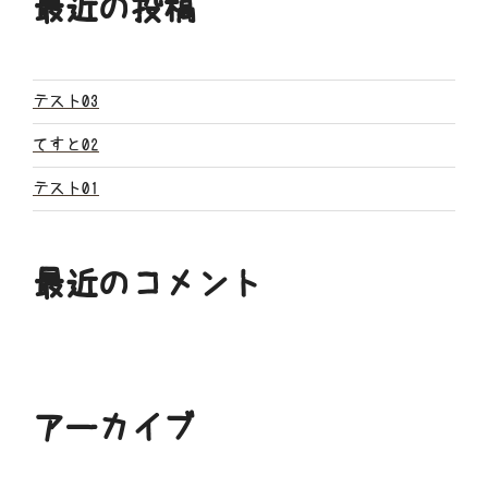
最近の投稿
シ
ョ
ン
テスト03
てすと02
テスト01
最近のコメント
アーカイブ