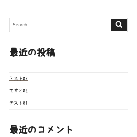
ナ
ビ
Search
Search
ゲ
for:
ー
最近の投稿
シ
ョ
ン
テスト03
てすと02
テスト01
最近のコメント