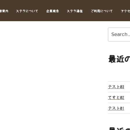
動案内
ステラについて
企業理念
ステラ通信
ご利用について
アク
Search
for:
最近
テスト03
てすと02
テスト01