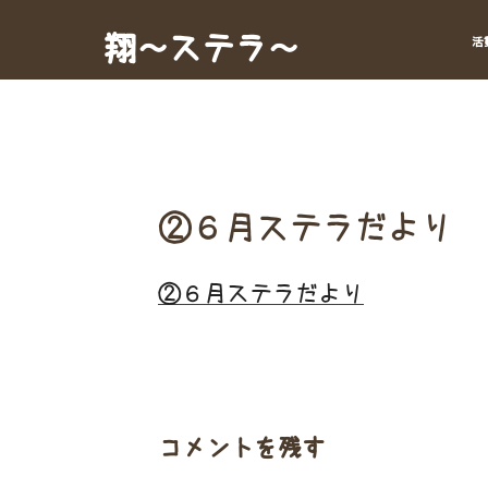
Skip
to
翔～ステラ～
活
content
②６月ステラだより
②６月ステラだより
コメントを残す