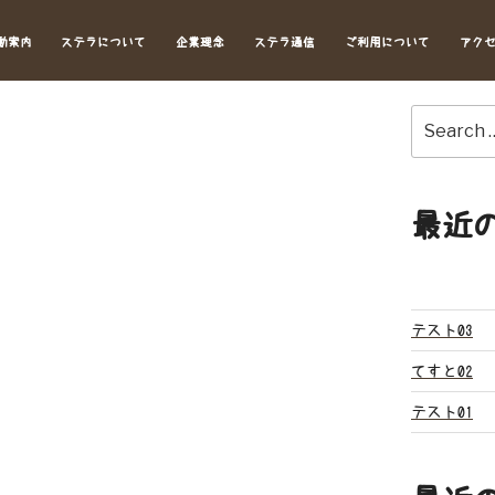
動案内
ステラについて
企業理念
ステラ通信
ご利用について
アク
Search
for:
最近
テスト03
てすと02
テスト01