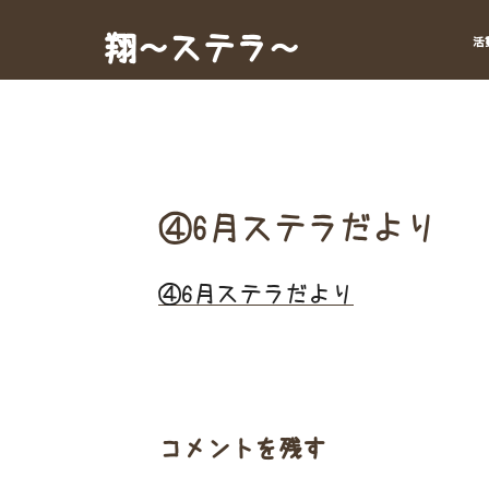
Skip
to
翔～ステラ～
活
content
④6月ステラだより
④6月ステラだより
コメントを残す