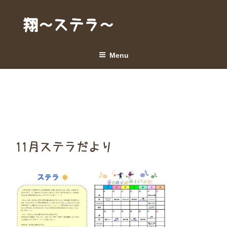
Skip
to
翔～ステラ～
content
Menu
11月ステラだより