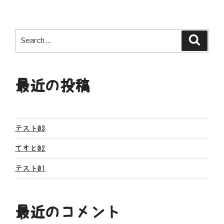
ナ
ビ
Search
Search
ゲ
for:
ー
最近の投稿
シ
ョ
ン
テスト03
てすと02
テスト01
最近のコメント