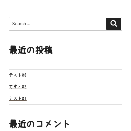
ナ
ビ
Search
Search
ゲ
for:
ー
最近の投稿
シ
ョ
ン
テスト03
てすと02
テスト01
最近のコメント