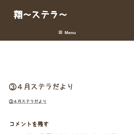
Skip
to
翔～ステラ～
content
Menu
③４月ステラだより
③４月ステラだより
コメントを残す