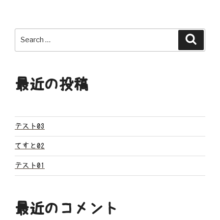
ナ
ビ
Search
Search
ゲ
for:
ー
最近の投稿
シ
ョ
ン
テスト03
てすと02
テスト01
最近のコメント