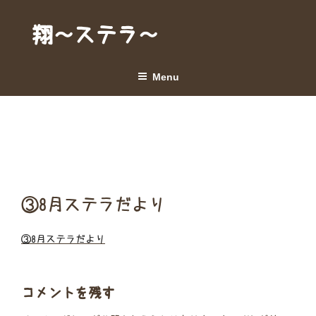
Skip
to
翔～ステラ～
content
Menu
③8月ステラだより
③8月ステラだより
コメントを残す