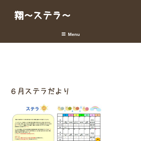
Skip
to
翔～ステラ～
content
Menu
６月ステラだより