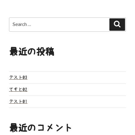
ナ
ビ
Search
Search
ゲ
for:
ー
最近の投稿
シ
ョ
ン
テスト03
てすと02
テスト01
最近のコメント