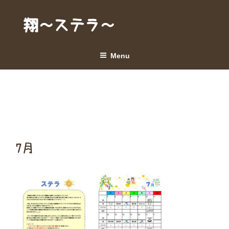
Skip
to
翔～ステラ～
content
Menu
7月