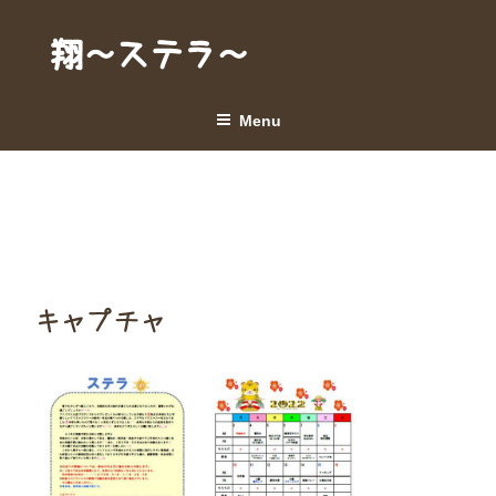
Skip
to
翔～ステラ～
content
Menu
キャプチャ