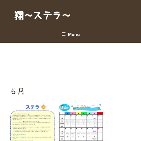
Skip
to
翔～ステラ～
content
Menu
５月