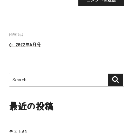
投
Previous
PREVIOUS
Post
稿
2022年5月号
ナ
ビ
Search
Search
ゲ
for:
ー
最近の投稿
シ
ョ
テスト03