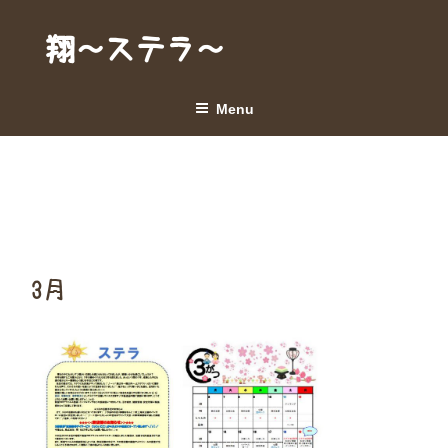
Skip
to
翔～ステラ～
content
Menu
3月