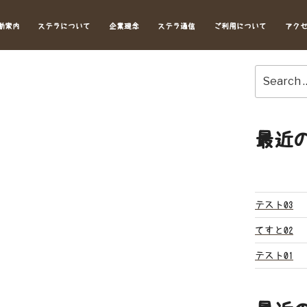
動案内
ステラについて
企業理念
ステラ通信
ご利用について
アク
Search
for:
最近
テスト03
てすと02
テスト01