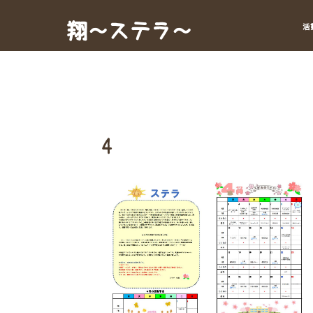
Skip
to
翔～ステラ～
活
content
4