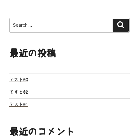
ナ
ビ
Search
Search
ゲ
for:
ー
最近の投稿
シ
ョ
ン
テスト03
てすと02
テスト01
最近のコメント