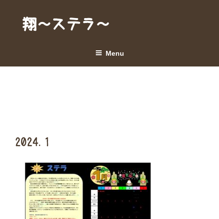
Skip
to
翔～ステラ～
content
Menu
2024.1