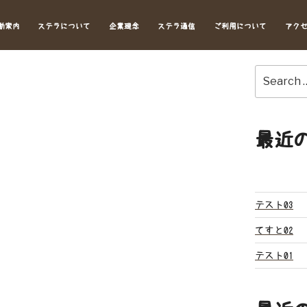
動案内
ステラについて
企業理念
ステラ通信
ご利用について
アク
Search
for:
最近
テスト03
てすと02
テスト01