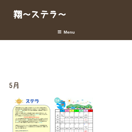
Skip
to
翔～ステラ～
content
Menu
5月