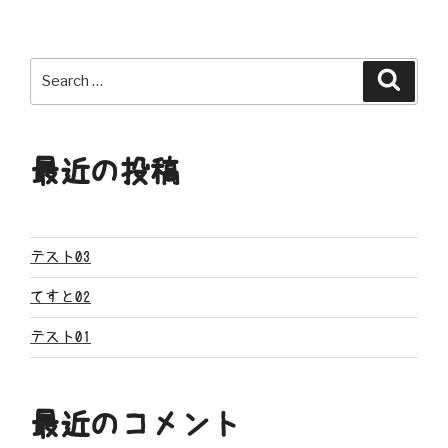
ナ
ビ
Search
Search
ゲ
for:
ー
最近の投稿
シ
ョ
ン
テスト03
てすと02
テスト01
最近のコメント