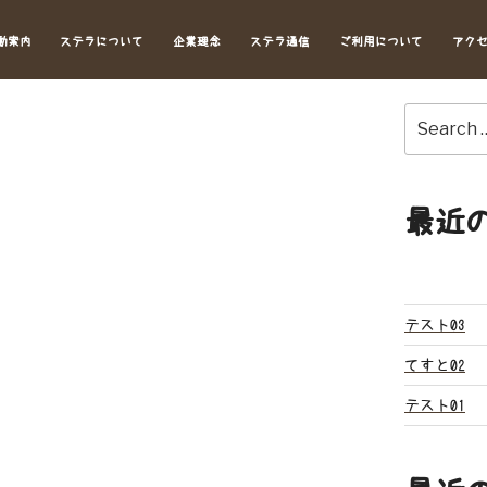
動案内
ステラについて
企業理念
ステラ通信
ご利用について
アク
Search
for:
最近
テスト03
てすと02
テスト01