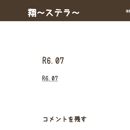
Skip
to
翔～ステラ～
活
content
R6.07
R6.07
コメントを残す