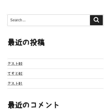
ナ
ビ
Search
Search
ゲ
for:
ー
最近の投稿
シ
ョ
ン
テスト03
てすと02
テスト01
最近のコメント